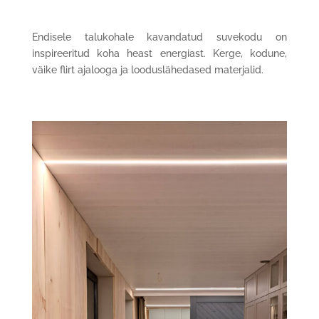
Endisele talukohale kavandatud suvekodu on
inspireeritud koha heast energiast. Kerge, kodune,
väike flirt ajalooga ja looduslähedased materjalid.